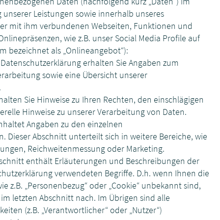
onenbezogenen Daten (nachfolgend kurz „Daten“) im
unserer Leistungen sowie innerhalb unseres
er mit ihm verbundenen Webseiten, Funktionen und
Onlinepräsenzen, wie z.B. unser Social Media Profile auf
 bezeichnet als „Onlineangebot“):
r Datenschutzerklärung erhalten Sie Angaben zum
erarbeitung sowie eine Übersicht unserer
.
halten Sie Hinweise zu Ihren Rechten, den einschlägigen
elle Hinweise zu unserer Verarbeitung von Daten.
inhaltet Angaben zu den einzelnen
 Dieser Abschnitt unterteilt sich in weitere Bereiche, wie
istungen, Reichweitenmessung oder Marketing.
Abschnitt enthält Erläuterungen und Beschreibungen der
utzerklärung verwendeten Begriffe. D.h. wenn Ihnen die
wie z.B. „Personenbezug“ oder „Cookie“ unbekannt sind,
 im letzten Abschnitt nach. Im Übrigen sind alle
eiten (z.B. „Verantwortlicher“ oder „Nutzer“)